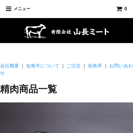
0
メニュー
会社概要
｜
短角牛について
｜
ご注文
｜
短角亭
｜
お問い合わ
せ
精肉商品一覧